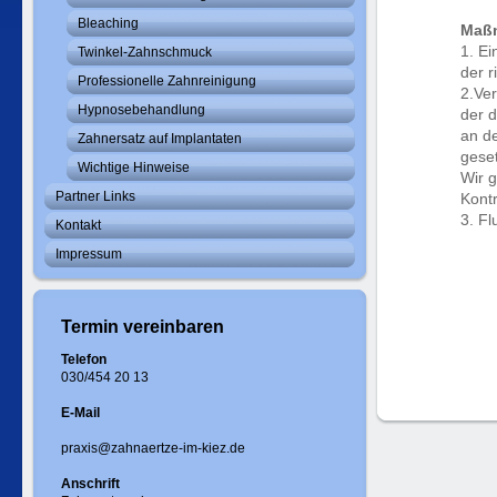
Bleaching
Maßn
1. Ei
Twinkel-Zahnschmuck
der r
Professionelle Zahnreinigung
2.Ve
Hypnosebehandlung
der d
an d
Zahnersatz auf Implantaten
gese
Wichtige Hinweise
Wir g
Partner Links
Kont
3. Fl
Kontakt
Impressum
Termin vereinbaren
Telefon
030/454 20 13
E-Mail
praxis@zahnaertze-im-kiez.de
Anschrift