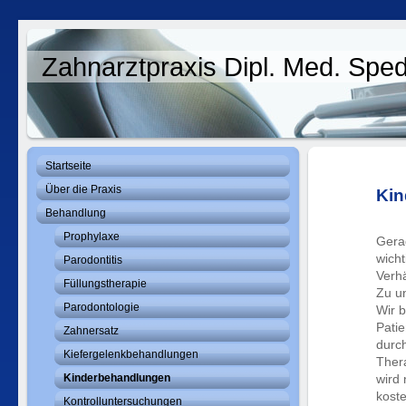
Zahnarztpraxis Dipl. Med. Sp
Startseite
Über die Praxis
Kin
Behandlung
Prophylaxe
Gera
wicht
Parodontitis
Verh
Füllungstherapie
Zu u
Parodontologie
Wir b
Pati
Zahnersatz
durch
Kiefergelenkbehandlungen
Ther
Kinderbehandlungen
wird 
koste
Kontrolluntersuchungen