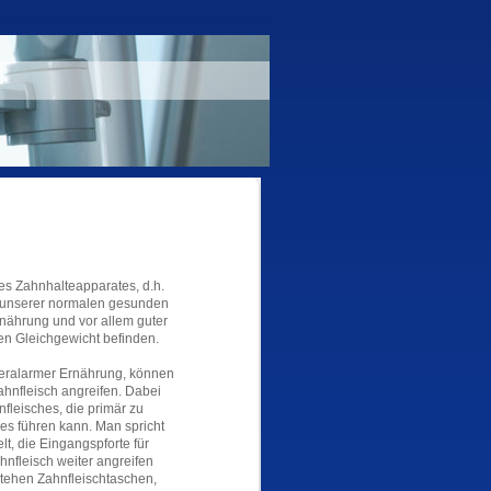
es Zahnhalteapparates, d.h.
 unserer normalen gesunden
rnährung und vor allem guter
en Gleichgewicht befinden.
neralarmer Ernährung, können
hnfleisch angreifen. Dabei
leisches, die primär zu
es führen kann. Man spricht
lt, die Eingangspforte für
nfleisch weiter angreifen
tehen Zahnfleischtaschen,