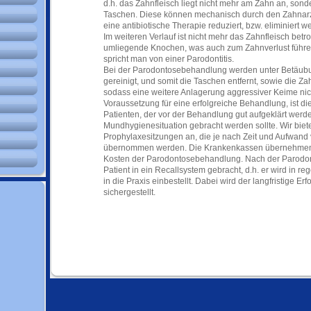
d.h. das Zahnfleisch liegt nicht mehr am Zahn an, sond
Taschen. Diese können mechanisch durch den Zahnar
eine antibiotische Therapie reduziert, bzw. eliminiert w
Im weiteren Verlauf ist nicht mehr das Zahnfleisch betr
umliegende Knochen, was auch zum Zahnverlust führen
spricht man von einer Parodontitis.
Bei der Parodontosebehandlung werden unter Betäubu
gereinigt, und somit die Taschen entfernt, sowie die Za
sodass eine weitere Anlagerung aggressiver Keime nich
Voraussetzung für eine erfolgreiche Behandlung, ist die 
Patienten, der vor der Behandlung gut aufgeklärt werde
Mundhygienesituation gebracht werden sollte. Wir biete
Prophylaxesitzungen an, die je nach Zeit und Aufwand 
übernommen werden. Die Krankenkassen übernehmen 
Kosten der Parodontosebehandlung. Nach der Parodo
Patient in ein Recallsystem gebracht, d.h. er wird in 
in die Praxis einbestellt. Dabei wird der langfristige E
sichergestellt.