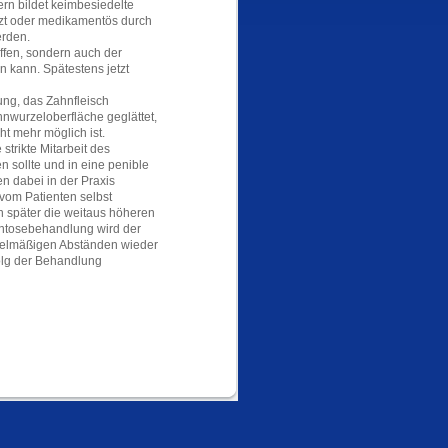
ern bildet keimbesiedelte
zt oder medikamentös durch
erden.
offen, sondern auch der
 kann. Spätestens jetzt
ng, das Zahnfleisch
hnwurzeloberfläche geglättet,
t mehr möglich ist.
strikte Mitarbeit des
n sollte und in eine penible
n dabei in der Praxis
vom Patienten selbst
später die weitaus höheren
ntosebehandlung wird der
regelmäßigen Abständen wieder
rfolg der Behandlung