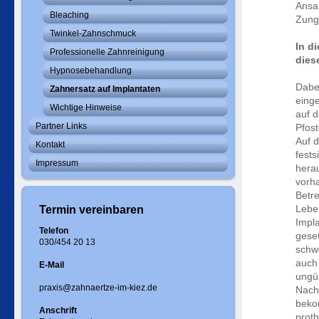
Ansa
Bleaching
Zung
Twinkel-Zahnschmuck
In d
Professionelle Zahnreinigung
dies
Hypnosebehandlung
Dabe
Zahnersatz auf Implantaten
einge
Wichtige Hinweise
auf d
Partner Links
Pfos
Auf 
Kontakt
fest
Impressum
hera
vorh
Betr
Leben
Termin vereinbaren
Impla
Telefon
geset
030/454 20 13
schw
auch 
E-Mail
ungü
praxis@zahnaertze-im-kiez.de
Nach
beko
Anschrift
proth