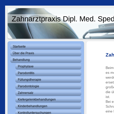
Zahnarztpraxis Dipl. Med. Sp
Startseite
Über die Praxis
Zah
Behandlung
Prophylaxe
Beim
es me
Parodontitis
werd
Füllungstherapie
erset
Parodontologie
große
die 
Zahnersatz
ist.
Kiefergelenkbehandlungen
Bei 
Kinderbehandlungen
Schr
eine 
Kontrolluntersuchungen